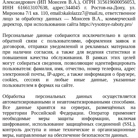
Александрович (ИП Моисеев В.А.), ОГРН 315619600056053,
ИНН 616613107638, адрес:344045 г. Ростов-на-Дону, ул.
Миронова 7/1 кв. 110, email:skalolazzz7@mail.ru, ответственное
лицо за обработку данных — Моисеев В.А., коммерческий
директор, при использовании сайта https://vysotnye-raboty.pro/
Персональные данные собираются исключительно в целях
обратной связи с пользователями, оформления заявок и
договоров, отправки уведомлений и рекламных материалов
при наличии согласия, а также для ведения статистики и
повышения качества обслуживания. В рамках этих целей
могут собираться сведения, позволяющие идентифицировать
пользователя: фамилия, имя, отчество, номер телефона, адрес
электронной почты, IP-адрес, а также информация о браузере,
cookies, сессиях и любые иные данные, указанные
пользователем в формах на сайте.
Обработка персональных данных осуществляется
автоматизированными и неавтоматизированными способами.
Все данные хранятся на серверах, размещённых на
территории Российской Федерации. Оператор применяет
необходимые меры защиты информации, включая
шифрование, использование защищённых соединений (SSL),
контроль доступа и иные технические и организационные
меры, направленные на обеспечение безопасности данных.