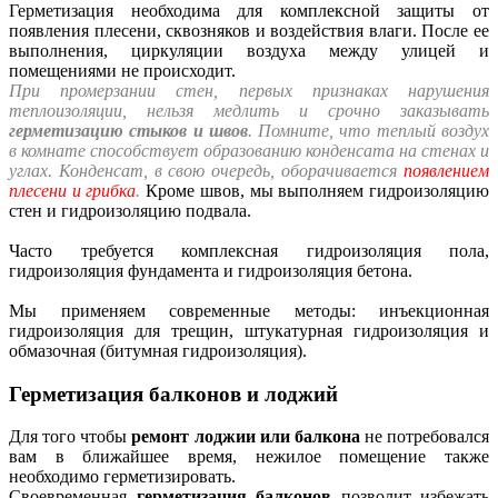
Герметизация необходима для комплексной защиты
от
появления плесени, сквозняков и воздействия влаги. После ее
выполнения, циркуляции воздуха между улицей и
помещениями не происходит.
При промерзании стен, первых признаках нарушения
теплоизоляции, нельзя медлить и срочно заказывать
герметизацию стыков и швов
.
Помните
, что теплый воздух
в комнате способствует образованию конденсата на стенах и
углах. Конденсат, в свою очередь, оборачивается
появлением
плесени и грибка
.
Кроме швов, мы выполняем гидроизоляцию
стен и гидроизоляцию подвала.
Часто требуется комплексная гидроизоляция пола,
гидроизоляция фундамента и гидроизоляция бетона.
Мы применяем современные методы: инъекционная
гидроизоляция для трещин, штукатурная гидроизоляция и
обмазочная (битумная гидроизоляция).
Герметизация балконов и лоджий
Для того чтобы
ремонт лоджии или балкона
не потребовался
вам в ближайшее время, нежилое помещение также
необходимо герметизировать.
Своевременная
герметизация балконов
позволит избежать