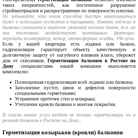
таких неприятностей, как постепенное разрушение
стройматериалов и распространение по поверхности плесени.
Не забывайте
, что влага способна быстро накапливаться
даже в небольших пустотах и трещинках. Именно лоджии и
балконы считаются наиболее уязвимой частью домов, т.к. на
них постоянно воздействуют негативные факторы:
перепады температур, ветер, атмосферные осадки, УФ-лучи.
Если у вашей квартиры есть лоджия или балкон,
гидроизоляция
гарантирует
объекту качественную и
долговечную защиту от пагубного влияния влаги, убережет
дом от сквозняков.
Герметизация балконов в Ростове на
Дону
специалистами нашей компании выполняется
комплексно:
Полноценная гидроизоляция всей лоджии или балкона;
Заполнение пустот, швов и дефектов поверхности
специальными герметиками;
Устранение протечек стен и козырька;
Утепление кровли балкона и монтаж покрытия.
В список наших услуг входит не только герметизация, но и
ремонт балконов в Ростове на Дону.
.
Герметизация козырьков (кровли) балконов