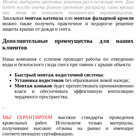
Можно выбирать цветовые решения
раз в несколько лет
. Дом
будет всегда иметь разную цветовую раскраску, сама крыша
при этом не потеряет технических характеристик.
Заказывая
монтаж катепала
или
монтаж фальцевой кровли
можно также получить практичное и недорогое решение
защиты крыши от дождя и снега.
Дополнительные преимущества для наших
клиентов
Наша компания с успехом проводит работы по отведению
воды и безопасного схода снега при таянии с крыши объекта:
Быстрый монтаж водосточной системы
;
Установка водостоков
без образования зимой наледи;
Монтаж коньков
будет препятствовать проникновению
влаги и обеспечивать эффективную вентиляцию
чердачного пространства.
.
МЫ ГАРАНТИРУЕМ
высокие стандарты проведения
кровельных работ. Используем только материалы,
получившие высокие отзывы на рынке и имеющие
соответствующую сертификацию.