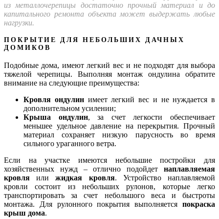
из металлочерепицы достаточно прочный материал и до
капитального ремонта объекта может выдержать любые
нагрузки.
ПОКРЫТИЕ ДЛЯ НЕБОЛЬШИХ ДАЧНЫХ
ДОМИКОВ
Подобные дома, имеют легкий вес и не подходят для выбора
тяжелой черепицы. Выполняя монтаж ондулина обратите
внимание на следующие преимущества:
Кровля ондулин
имеет легкий вес и не нуждается в
дополнительном усилении;
Крыша ондулин
, за счет легкости обеспечивает
меньшее удельное давление на перекрытия. Прочный
материал сохраняет низкую парусность во время
сильного ураганного ветра.
Если на участке имеются небольшие постройки для
хозяйственных нужд – отлично подойдет
наплавляемая
кровля
или
жидкая кровля
. Устройство наплавляемой
кровли состоит из небольших рулонов, которые легко
транспортировать за счет небольшого веса и быстроты
монтажа. Для рулонного покрытия выполняется
покраска
крыш дома
.