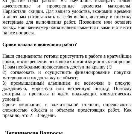
За долгие годы работы мы научились выбирать только
качественные и
проверенные временем
материалы!
Наработали скидки
. Для вашего удобства, экономии времени
и денег мы готовы взять на себя выбор, доставку и покупку
материала для выполнения работ. Позвоните или
оставьте
заявку
. Наш менеджер обязателльно свяжется с вами и ответит
на все вопросы.
Сроки
начала и окончания работ?
Наши специалисты готовы приступить к работе в кратчайшие
сроки, после решения нескольких организационных вопросов:
1) вам необходимо
предоставить доступ на крышу
(
!
);
2) согласовать и
осуществить финансирование
покупки
материалов и их доставку на объект;
3) промышленный альпинизм не возможен в плохую,
дождливую, морозную или ветренную погоду. Поэтому
смотрим в прогнозы и ждём подходящих климатических
условий.
Сроки окончания, в значительной степени, определяются
сложностью объекта и объемом предстоящих работ. Как
правило, это 2 – 3 недели.
Технические
Вопросы